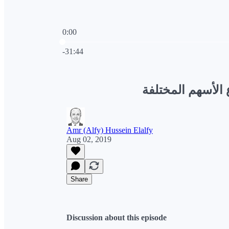
0:00
Current time: 0:00 / Total time: -31:44
-31:44
Amr (Alfy) Hussein Elalfy
Aug 02, 2019
Share
Discussion about this episode