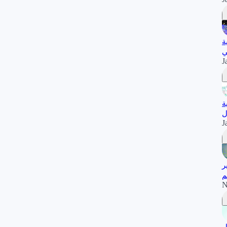
ة
ي
J
ة
ل
J
ر
م
N