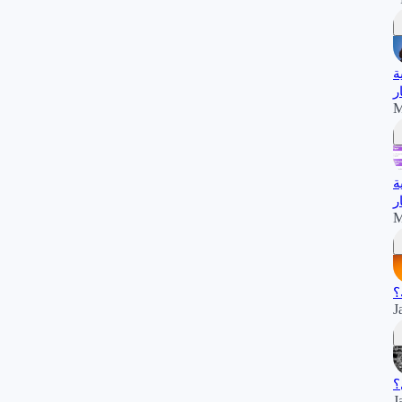
صرية
ر
M
صرية
ر
M
J
J