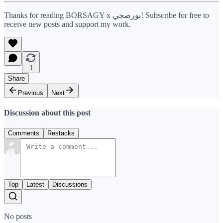
Thanks for reading BORSAGY x بورصجي! Subscribe for free to
receive new posts and support my work.
1
Share
Previous
Next
Discussion about this post
Comments
Restacks
Top
Latest
Discussions
No posts