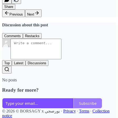
Share
Previous
Next
Discussion about this post
Comments
Restacks
Top
Latest
Discussions
No posts
Ready for more?
Subscribe
Collection
∙
Terms
∙
Privacy
·
© 2026 © BORSAGY x بورصجي
notice