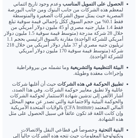
الحصول على التمويل المناسب
وعدم وجود تاريخ ائتماني
لمعظم هذه الشركات من جانب البنوك ومن جانب البورصة
المصرية حيث يمثل سوق الشركات الصغيرة والمتوسطة
فقط 0.1% من حجم السوق ككل بإجمالي قيمة سوقية تبلغ
فقط 1.4 مليار جنيه مصري أو 45 مليون دولار أمريكي من
خلال 28 شركة مدرجة (متوسط قيمة سوقية 1.5 مليون دولار
أمريكي للشركة الواحدة) مقارنة بالسوق الرئيسي بحجم 1.1
تريليون جنيه مصري أو 37 مليار دولار أمريكي من خلال 218
شركة (متوسط قيمة سوقية 170 مليون دولار أمريكي
للشركة الواحدة).
البيئة التنظيمية والتشريعية
وما تشمله من بيروقراطية
وإجراءات معقدة وطويلة.
تطبيق الحوكمة في هذه الشركات
حيث أن أغلبها شركات
عائلية ولا تطبق معايير حوكمة الشركات. وفي هذا الصدد،
أشار الألفي إلى تدشين شهادة الاستثمار لحوكمة الشركات
والحوكمة البيئية والاجتماعية والتي تصدر عن معهد المحلل
المالي المعتمد (CFA Institute) بالولايات المتحدة الأمريكية
وإن كانت اللغة قد تكون عائقاً في سبيل الحصول على مثل
هذه الشهادة.
البنية التحتية
وخصوصاً في قطاعي النقل والاتصالات
وتكنولوجيا المعلومات حيث تتجه هذه الشركات حالياً إلى