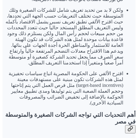
ولكن لا بد من تحديد تعريف شامل للشركات الصغيرة وتلك
المتوسطة حيث تختلف التعريفات حسب الجهة التي تحددها،
حيث اقترح الألفي تطبق تعريف نسبي يشمل الاقتصاد بأكمله
وليس التعريف المطلق المستخد حالياً حيث تتعدد المحددات
من حجم مبيعات لحجم رأس المال ولكن يستلزم ذلك وجود
قاعدة بيانات موحدة لمثل هذه الشركات قد تكون الهيئة
العامة للاستثمار والمناطق الحرة أجدة الجهات على بنائها.
ويدعم هذا الاقتراح معدلات التضخم المرتفعة حالياً وارتفاع
سعر الصرف مما يجعل تحديد الشركة كصغيرة أو متوسطة
أمراً صعباً ومتغيراً إذا استخدمنا التعريف المطلق.
اقترح الألفي على الحكومة المصرية اتباع سياسات تحفيزية
لمثل هذه الشركات تكون مبنية على مستهدفات معينة
(target-based incentives) مثل فرص العمل التي يتم إتاحتها
وحجم العملة الصعبة التي يتم توليدها ومدى تطبيق معايير
الحوكمة بالإضافة إلى تخفيض الضرائب والمصروفات
السيادية الأخرى).
أهم التحديات التي تواجه الشركات الصغيرة والمتوسطة
في مصر