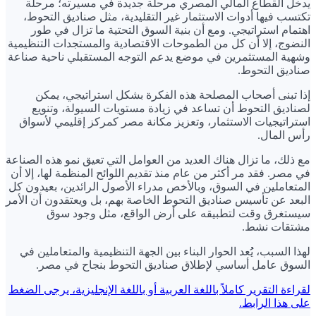
يدخل القطاع المالي المصري مرحلة جديدة في مسيرته؛ مرحلة
تكتسب فيها أدوات الاستثمار غير التقليدية، مثل صناديق التحوط،
اهتمام استراتيجي. ومع أن بنية السوق التحتية ما تزال في طور
النضوج، إلا أن كل من الطموحات الاقتصادية والمستجدات التنظيمية
وشهية المستثمرين في موضع يدعم التوجه المستقبلي ناحية صناعة
صناديق التحوط.
إذا تبنى أصحاب المصلحة هذه الفكرة بشكل استراتيجي، يمكن
لصناديق التحوط أن تساعد في زيادة مستويات السيولة، وتنويع
استراتيجيات الاستثمار، وتعزيز مكانة مصر كمركز إقليمي لأسواق
رأس المال.
مع ذلك، ما تزال هناك العديد من العوامل التي تعيق نمو هذه الصناعة
في مصر. فقد مر أكثر من عام منذ تقديم اللوائح المنظمة لها، إلا أن
المتعاملين في السوق، وبالأخص مدراء الأصول الرائدين، بعيدون كل
البعد عن تأسيس صناديق التحوط الخاصة بهم، بل ويعتقدون أن الأمر
سيستغرق وقت لتطبيقه على أرض الواقع، مثل وجود سوق
مشتقات نشط.
لهذا السبب، يُُعد الحوار البناء بين الجهة التنظيمية والمتعاملين في
السوق عامل أساسي لإطلاق صناديق التحوط بنجاح في مصر.
لقراءة التقرير كاملاً باللغة العربية أو باللغة الإنجليزية، يرجى الضغط
على هذا الرابط.