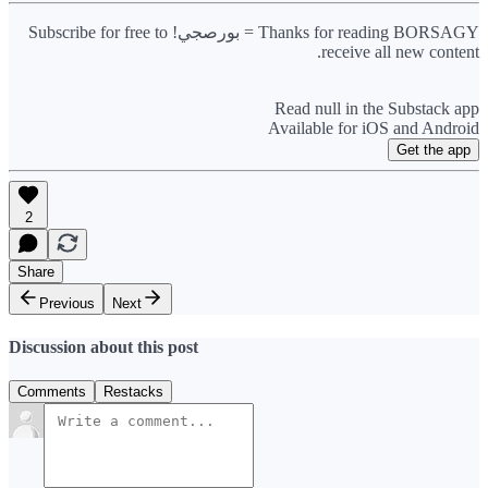
Thanks for reading BORSAGY = بورصجي! Subscribe for free to
receive all new content.
Read null in the Substack app
Available for iOS and Android
Get the app
2
Share
Previous
Next
Discussion about this post
Comments
Restacks