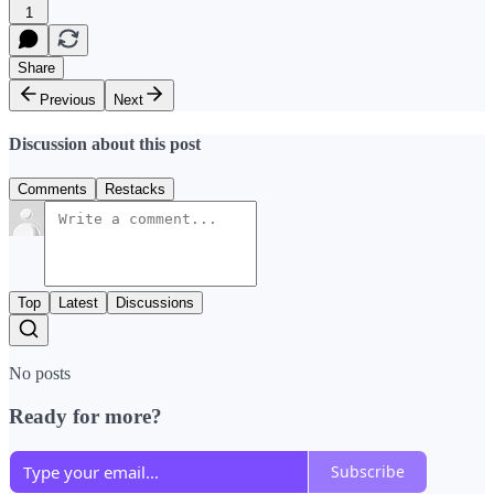
1
Share
Previous
Next
Discussion about this post
Comments
Restacks
Top
Latest
Discussions
No posts
Ready for more?
Subscribe