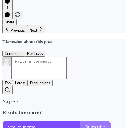
1
Share
Previous
Next
Discussion about this post
Comments
Restacks
Top
Latest
Discussions
No posts
Ready for more?
Subscribe