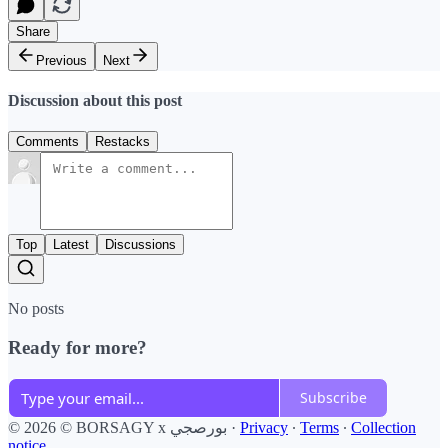
Share
Previous
Next
Discussion about this post
Comments
Restacks
Top
Latest
Discussions
No posts
Ready for more?
Subscribe
© 2026 © BORSAGY x بورصجي
·
Privacy
∙
Terms
∙
Collection
notice